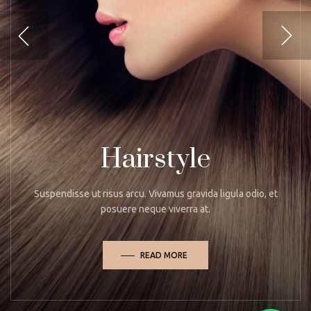
Hairstyle
Suspendisse ut risus arcu. Vivamus gravida ligula odio, et
posuere neque viverra at.
READ MORE