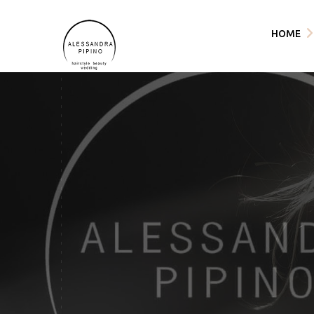
HOME
Shop
Articoli, Promo e
Priva
La nostra formazi
Term
Foto
acqu
Contatti
Dove Siamo
Lavora con noi