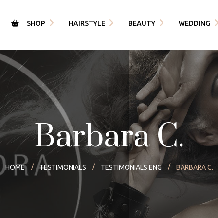
SHOP
HAIRSTYLE
BEAUTY
WEDDING
Matrimonio
Trattamenti Estetica
Engl
Hairstyle
 News
Epilazione Laser
Ital
Il nostro Biondo
cy Policy
one
Trattamenti cute
ini e Condizioni per
istare
Barbara C.
HOME
TESTIMONIALS
TESTIMONIALS ENG
BARBARA C.