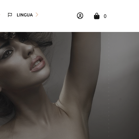
LINGUA
0
ish
iano