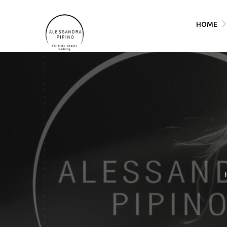
HOME
Shop
Articoli, Promo e
Priva
La nostra formazi
Term
Foto
acqu
Contatti
Dove Siamo
Lavora con noi