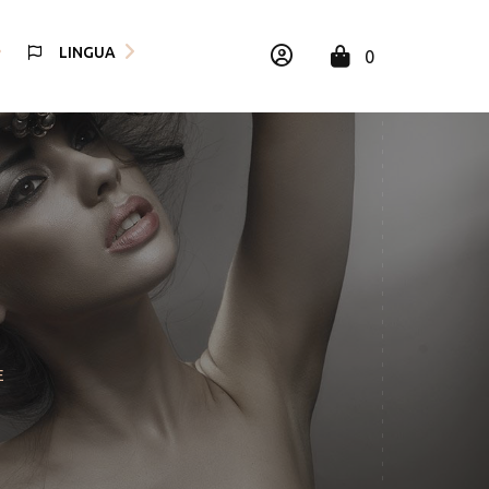
LINGUA
0
ish
iano
E