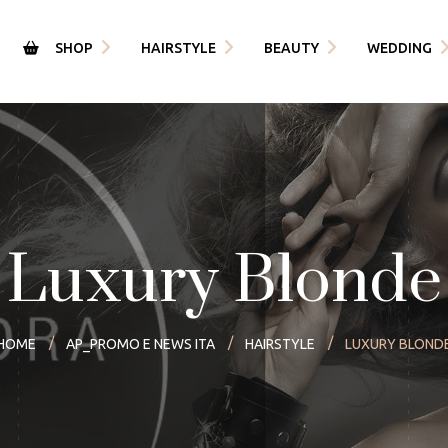
SHOP
HAIRSTYLE
BEAUTY
WEDDING
Matrimonio
Trattamenti Estetica
Engl
Hairstyle
 News
Epilazione Laser
Ital
Il nostro Biondo
cy Policy
one
Trattamenti cute
ini e Condizioni per
istare
Luxury Blonde
HOME
AP_PROMO E NEWS ITA
HAIRSTYLE
LUXURY BLOND