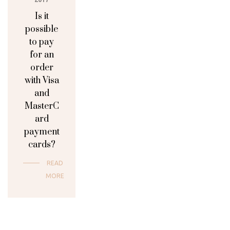
Is it
possible
to pay
for an
order
with Visa
and
MasterC
ard
payment
cards?
READ
MORE