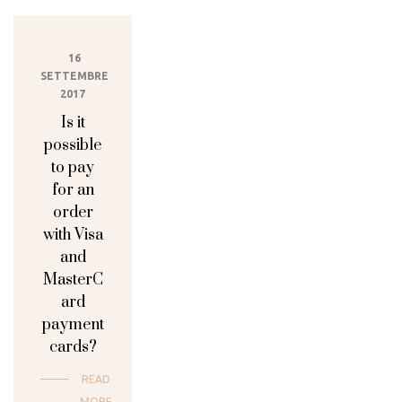
16
SETTEMBRE
2017
Is it
possible
to pay
for an
order
with Visa
and
MasterC
ard
payment
cards?
READ
MORE