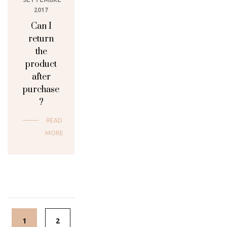
2017
Can I
return
the
product
after
purchase
?
READ
MORE
Posts
navigation
1
2