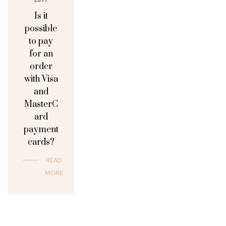
Is it
possible
to pay
for an
order
with Visa
and
MasterC
ard
payment
cards?
READ
MORE