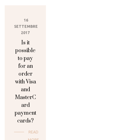
16
SETTEMBRE
2017
Is it
possible
to pay
for an
order
with Visa
and
MasterC
ard
payment
cards?
READ
MORE