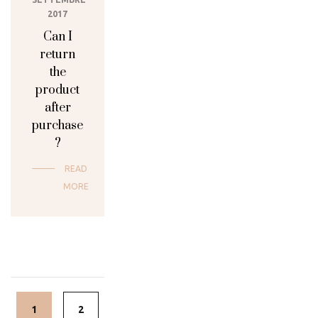
2017
Can I
return
the
product
after
purchase
?
READ
MORE
Posts
navigation
1
2